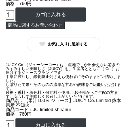
価格：760円
お気に入りに追加する
JUICY Co.（ジューシーコー）は、産地でしか出会えない驚きの
みずみずしい美味しさ（JUICY）を、⽣産者とともに（ Co.）お
届けするジュースブランドです。
丁寧に搾汁し、酸化防⽌剤さえも使わずにそのままビン詰めしま
した。
しぼりたて果汁そのものの濃厚な⽢みや酸味をご堪能いただけま
す。
砂糖・⾹料・着⾊料・保存料不使⽤。 お⼦様からご年配の⽅ま
で、安⼼して美味しくお召し上がりいただけます。
商品名：【果汁100％ ジュース】JUICY Co. Limited 熊本
県産 不知火
商品コード：JC-limited-shiranui
価格：760円